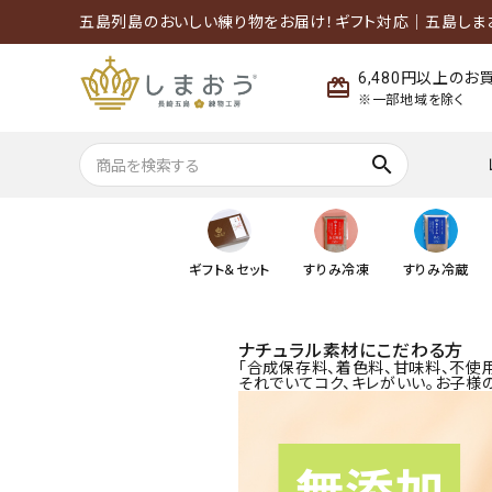
五島列島のおいしい練り物をお届け！ギフト対応｜五島しま
6,480円以上の
※一部地域を除く
search
～499円
500円～999円
ギフト＆セット
すりみ冷凍
すりみ冷蔵
ナチュラル素材にこだわる方
「合成保存料、着色料、甘味料、不使用
それでいてコク、キレがいい。お子様