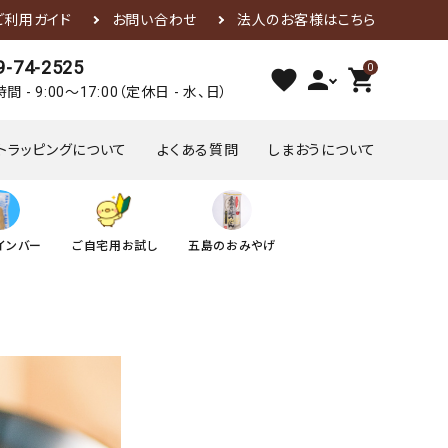
ご利用ガイド
お問い合わせ
法人のお客様はこちら
9-74-2525
0
favorite
person
shopping_cart
間 - 9:00～17:00（定休日 - 水、日）
トラッピングについて
よくある質問
しまおうについて
4,000円～4,000円
5,000円～
インバー
ご自宅用お試し
五島のおみやげ