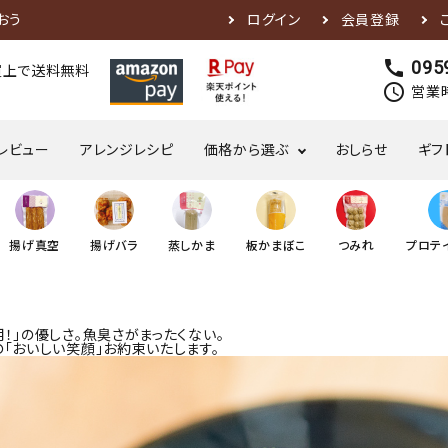
おう
ログイン
会員登録
call
095
お買上で送料無料
schedule
営業時
レビュー
アレンジレシピ
価格から選ぶ
おしらせ
ギフ
1,000円～2,999円
3,000円～3,999円
揚げ真空
揚げバラ
蒸しかま
板かまぼこ
つみれ
プロテ
！」の優しさ。魚臭さがまったくない。
の「おいしい笑顔」お約束いたします。