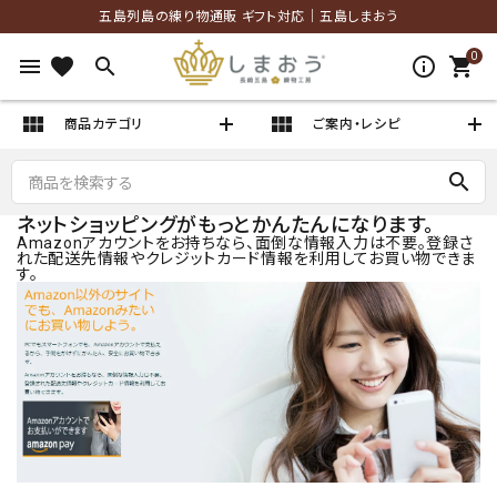
五島列島の練り物通販 ギフト対応｜五島しまおう
0
menu
favorite
search
info_outlined
shopping_cart
view_module
view_module
商品カテゴリ
ご案内・レシピ
search
ネットショッピングがもっとかんたんになります。
Amazonアカウントをお持ちなら、面倒な情報入力は不要。登録さ
れた配送先情報やクレジットカード情報を利用してお買い物できま
す。