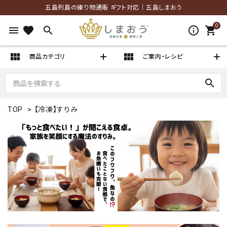
五島列島の練り物通販 ギフト対応｜五島しまおう
0
menu
favorite
search
info_outlined
shopping_cart
view_module
view_module
商品カテゴリ
ご案内・レシピ
search
TOP
>
【冷凍】すりみ