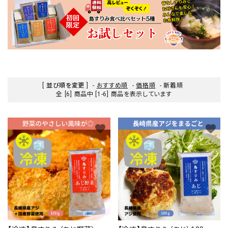
[ 並び順を変更 ]
-
おすすめ順
-
価格順
-
新着順
全 [6] 商品中 [1-6] 商品を表示しています
favorite
favorite