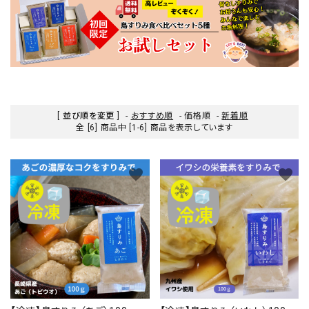
[ 並び順を変更 ]
-
おすすめ順
-
価格順
-
新着順
全 [6] 商品中 [1-6] 商品を表示しています
favorite
favorite