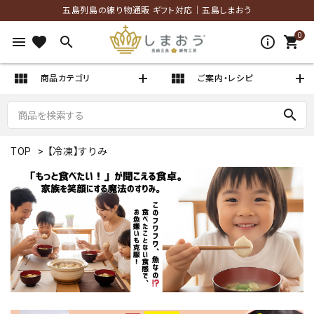
五島列島の練り物通販 ギフト対応｜五島しまおう
0
menu
favorite
search
info_outlined
shopping_cart
view_module
view_module
商品カテゴリ
ご案内・レシピ
search
TOP
>
【冷凍】すりみ